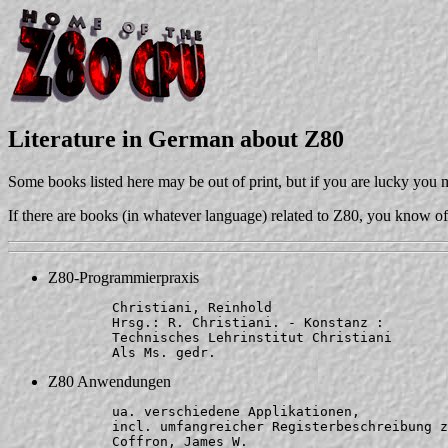
Literature in German about Z80
Some books listed here may be out of print, but if you are lucky you m
If there are books (in whatever language) related to Z80, you know o
Z80-Programmierpraxis
	Christiani, Reinhold

	Hrsg.: R. Christiani. - Konstanz : 

	Technisches Lehrinstitut Christiani

Z80 Anwendungen
	ua. verschiedene Applikationen,

	incl. umfangreicher Registerbeschreibung zu Z80-SIO.

	Coffron, James W.
