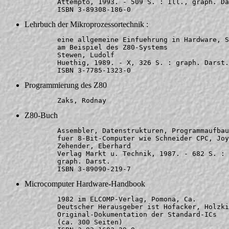
	Attempto, 1993. - 509 S. : Ill., graph. Darst.

Lehrbuch der Mikroprozessortechnik :
	eine allgemeine Einfuehrung in Hardware, Software und Anwendung

	am Beispiel des Z80-Systems

	Stewen, Ludolf

	Huethig, 1989. - X, 326 S. : graph. Darst.

Programmierung des Z80
Z80-Buch
	Assembler, Datenstrukturen, Programmaufbau

	fuer 8-Bit-Computer wie Schneider CPC, Joyce, MSX u. Commodore 128

	Zehender, Eberhard

	Verlag Markt u. Technik, 1987. - 682 S. :

	graph. Darst.

Microcomputer Hardware-Handbook
	1982 im ELCOMP-Verlag, Pomona, Ca.

	Deutscher Herausgeber ist Hofacker, Holzkirchen.

	Original-Dokumentation der Standard-ICs 

	(ca. 300 Seiten)
