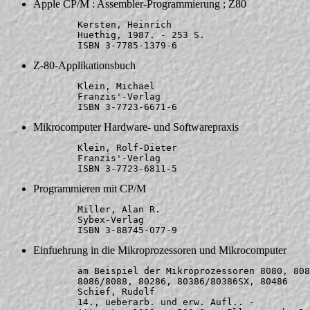
Apple CP/M : Assembler-Programmierung ; Z80
	Kersten, Heinrich

	Huethig, 1987. - 253 S.

Z-80-Applikationsbuch
	Klein, Michael

	Franzis'-Verlag

Mikrocomputer Hardware- und Softwarepraxis
	Klein, Rolf-Dieter

	Franzis'-Verlag

Programmieren mit CP/M
	Miller, Alan R.

	Sybex-Verlag

Einfuehrung in die Mikroprozessoren und Mikrocomputer
	am Beispiel der Mikroprozessoren 8080, 8085, Z80, 

	8086/8088, 80286, 80386/80386SX, 80486

	Schief, Rudolf

	14., ueberarb. und erw. Aufl.. - 
