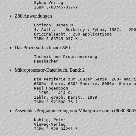
	Sybex-Verlag

Z80 Anwendungen
	Coffron, James W.

	4. Aufl..  - Berkeley : Sybex, 1987. - 290 S.  -

	Originalsacht.: Z80 applications 
Das Prozessorbuch zum Z80
	Technik und Programmierung

Mikroprozessor-Datenbuch, Band: 2
	Die Periferie zur 1802er Serie, Z80-Familie, 

	6800er Serie, 6502-Familie, 8086er Serie und Verwandte und andere.

	Paul Hogenboom

	- 1989. - 414 S.

	zahlr. graph. Darst., 1989

Assembler-Programmierung von Mikroprozessoren (8080,808
	Kahlig, Peter

	Vieweg-Verlag
